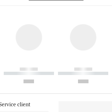
------------
------------
----------- ----------- ----------
----------- ----------- ----------
-
-
--,-- €
--,-- €
Service client