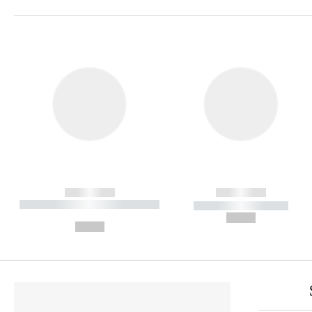
------------
------------
----------- ----------- ----------
----------- -----------
-
--,-- €
--,-- €