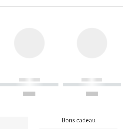
------------
------------
----------- ----------- ----------
----------- ----------- ----------
- -----------
-
--,-- €
--,-- €
Bons cadeau