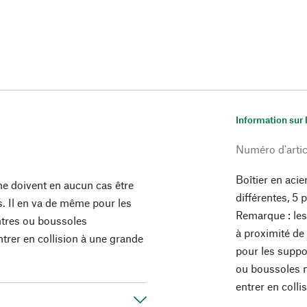
Information sur 
Numéro d'artic
Boîtier en acier
e doivent en aucun cas être
différentes, 5 
s. Il en va de même pour les
Remarque : les
tres ou boussoles
à proximité de
ntrer en collision à une grande
pour les supp
ou boussoles mé
entrer en colli