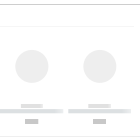
------------
------------
----------- ----------- ----------
----------- ----------- ----------
- -----------
-
--,-- €
--,-- €