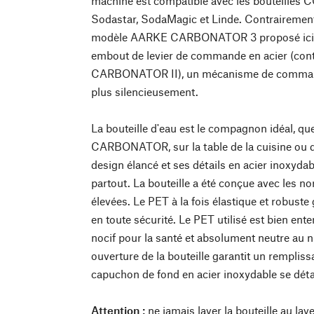
machine est compatible avec les bouteilles
Sodastar, SodaMagic et Linde. Contrairement
modèle AARKE CARBONATOR 3 proposé ici p
embout de levier de commande en acier (cont
CARBONATOR II), un mécanisme de command
plus silencieusement.
La bouteille d'eau est le compagnon idéal, que
CARBONATOR, sur la table de la cuisine ou d
design élancé et ses détails en acier inoxydabl
partout. La bouteille a été conçue avec les no
élevées. Le PET à la fois élastique et robuste g
en toute sécurité. Le PET utilisé est bien en
nocif pour la santé et absolument neutre au 
ouverture de la bouteille garantit un rempliss
capuchon de fond en acier inoxydable se détac
Attention :
ne jamais laver la bouteille au lav