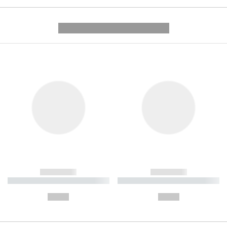
---------- --------------
------------
------------
----------- ----------- ----------
----------- ----------- ----------
-
-
--,-- €
--,-- €