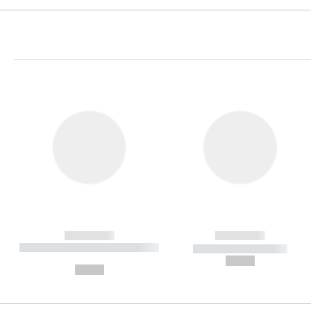
------------
------------
----------- ----------- ----------
----------- -----------
-
--,-- €
--,-- €