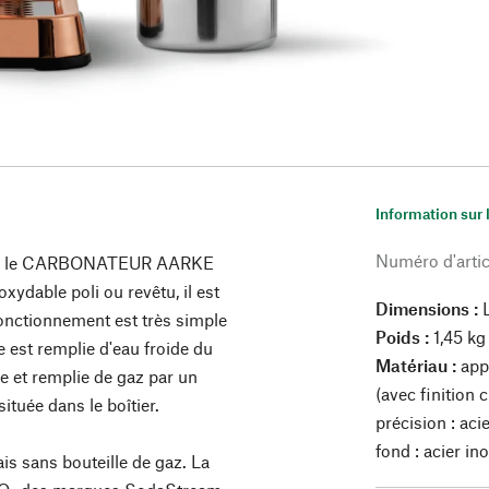
Information sur 
Numéro d'artic
ile : le CARBONATEUR AARKE
xydable poli ou revêtu, il est
Dimensions :
fonctionnement est très simple
Poids :
1,45 kg
e est remplie d'eau froide du
Matériau :
appa
e et remplie de gaz par un
(avec finition 
ituée dans le boîtier.
précision : aci
fond : acier in
is sans bouteille de gaz. La