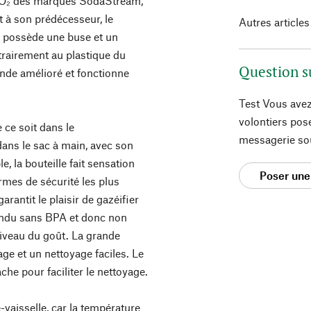
 CO₂ des marques SodaStream,
 à son prédécesseur, le
Autres articles
ossède une buse et un
rairement au plastique du
Question s
e amélioré et fonctionne
Test Vous avez
volontiers pos
 ce soit dans le
messagerie so
ans le sac à main, avec son
e, la bouteille fait sensation
Poser une
rmes de sécurité les plus
arantit le plaisir de gazéifier
tendu sans BPA et donc non
niveau du goût. La grande
age et un nettoyage faciles. Le
he pour faciliter le nettoyage.
e-vaisselle, car la température