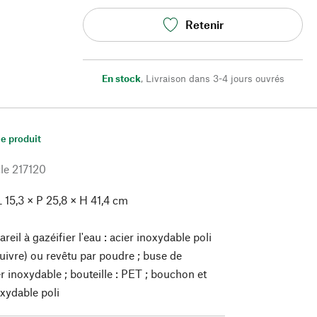
Retenir
En stock
,
Livraison dans 3-4 jours ouvrés
le produit
le
217120
L 15,3 × P 25,8 × H 41,4 cm
reil à gazéifier l'eau :
acier inoxydable poli
cuivre) ou revêtu par poudre ; buse de
er inoxydable ; bouteille : PET ; bouchon et
oxydable poli