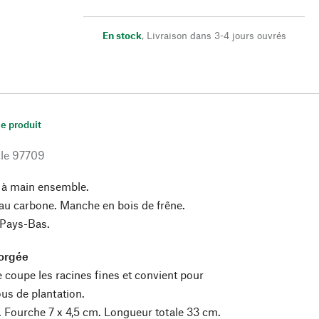
En stock
,
Livraison dans 3-4 jours ouvrés
le produit
le
97709
e à main ensemble.
au carbone. Manche en bois de frêne.
 Pays-Bas.
forgée
e coupe les racines fines et convient pour
ous de plantation.
 Fourche 7 x 4,5 cm. Longueur totale 33 cm.