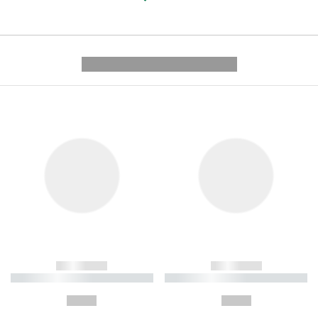
---------- --------------
------------
------------
----------- ----------- ----------
----------- ----------- ----------
-
-
--,-- €
--,-- €