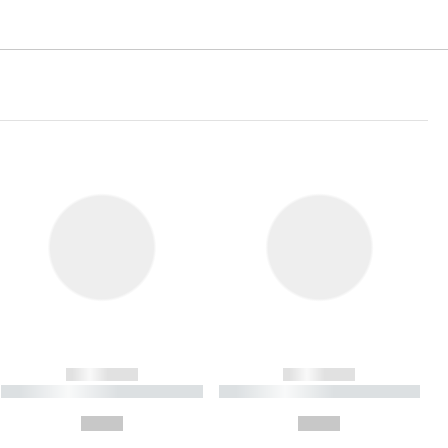
------------
------------
----------- ----------- ----------
----------- ----------- ----------
- -----------
-
--,-- €
--,-- €