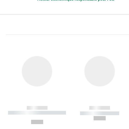
------------
------------
----------- ----------- ----------
----------- -----------
-
--,-- €
--,-- €