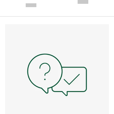
---
--,-- €
--,-- €