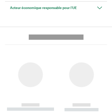
Acteur économique responsable pour l'UE
---------- --------------
------------
------------
----------- ----------- --------
----------- -----------