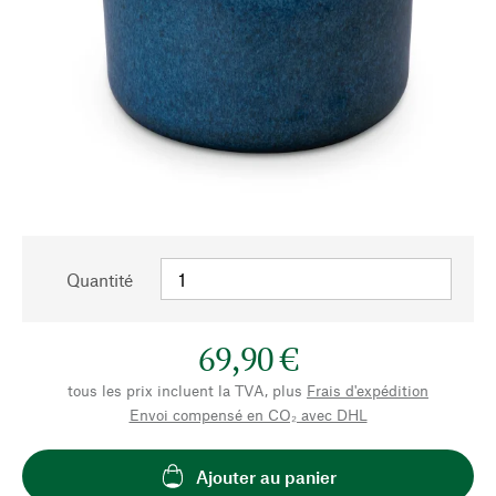
Quantité
69,90 €
tous les prix incluent la TVA, plus
Frais d'expédition
Envoi compensé en CO₂ avec DHL
Ajouter au panier