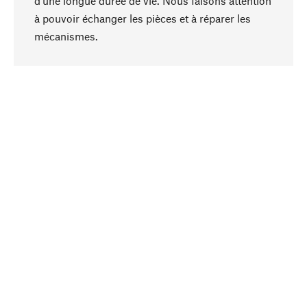
d'une longue durée de vie. Nous faisons attention
à pouvoir échanger les pièces et à réparer les
Haut de page
mécanismes.
Conscient
La durabilité est mise en priorité dans note
sélection produits. Nous misons sur des
ingrédients et des matériaux naturels qui peuvent
être entretenus, ainsi que sur une production
respectueuse des ressources et socialement
responsable.