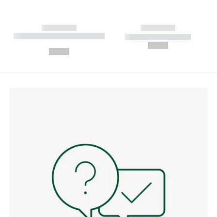
------------
------------
----------- ----------- --------
----------- -----------
---
--,-- €
--,-- €