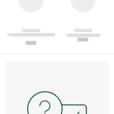
------------
------------
----------- ----------- --------
----------- -----------
---
--,-- €
--,-- €