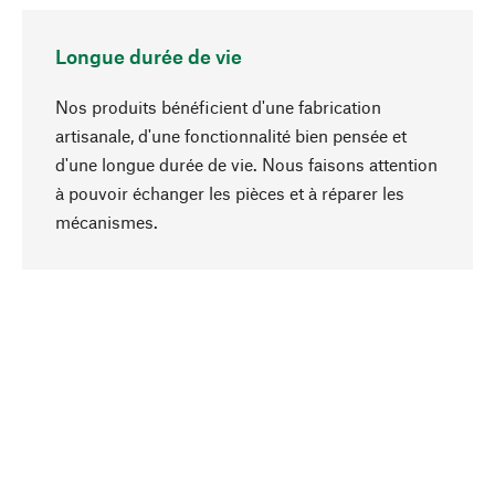
Longue durée de vie
Nos produits bénéficient d'une fabrication
artisanale, d'une fonctionnalité bien pensée et
d'une longue durée de vie. Nous faisons attention
à pouvoir échanger les pièces et à réparer les
Haut de page
mécanismes.
Conscient
La durabilité est mise en priorité dans note
sélection produits. Nous misons sur des
ingrédients et des matériaux naturels qui peuvent
être entretenus, ainsi que sur une production