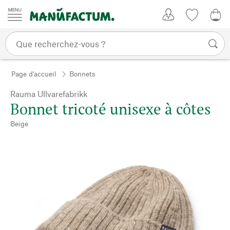
Passer au contenu
Mon compte
Liste de su
0,0
Page d'accueil
Bonnets
Rauma Ullvarefabrikk
Bonnet tricoté unisexe à côtes
Beige