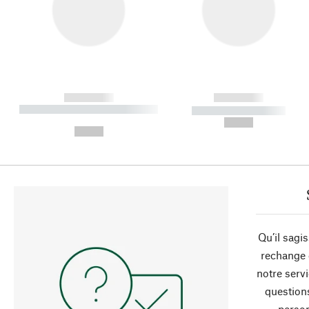
------------
------------
----------- ----------- ----------
----------- -----------
-
--,-- €
--,-- €
Qu’il sagi
rechange 
notre servi
question
person