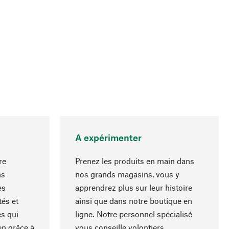
A expérimenter
re
Prenez les produits en main dans
ns
nos grands magasins, vous y
es
apprendrez plus sur leur histoire
Haut de page
és et
ainsi que dans notre boutique en
s qui
ligne. Notre personnel spécialisé
en grâce à
vous conseille volontiers.