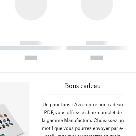
------------
------------
----------- ----------- ----------
----------- ----------- ----------
- -----------
-
--,-- €
--,-- €
Bons cadeau
Un pour tous : Avec notre bon cadeau
PDF, vous offrez le choix complet de
la gamme Manufactum. Choisissez un
motif que vous pourrez envoyer par e-
mail, imprimer ou remettre en main