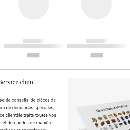
------------
------------
----------- ----------- ----------
----------- ----------- ----------
-
-
--,-- €
--,-- €
Service client
sse de conseils, de pièces de
ou de demandes spéciales,
ce clientèle traite toutes vos
s et demandes de manière
nalisée et approfondie.