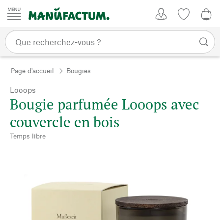
Passer au contenu
Mon compte
Liste de su
0,0
Page d'accueil
Bougies
Looops
Bougie parfumée Looops avec
couvercle en bois
Temps libre