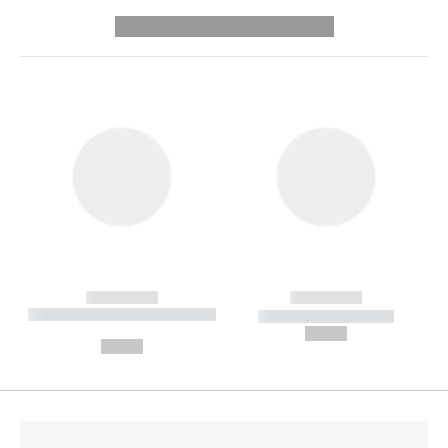
---------- --------------
------------
------------
----------- ----------- --------
----------- -----------
---
--,-- €
--,-- €