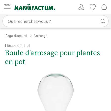
Passer au contenu
Mon compte
Liste de su
0,0
Page d'accueil
Arrosage
House of Thol
Boule d'arrosage pour plantes
en pot