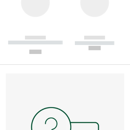
------------
------------
----------- ----------- --------
----------- -----------
---
--,-- €
--,-- €