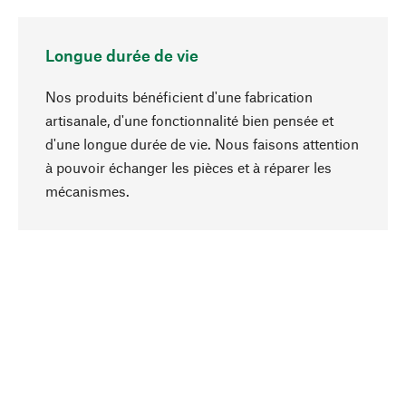
Longue durée de vie
Nos produits bénéficient d'une fabrication
artisanale, d'une fonctionnalité bien pensée et
d'une longue durée de vie. Nous faisons attention
à pouvoir échanger les pièces et à réparer les
Haut de page
mécanismes.
Conscient
La durabilité est mise en priorité dans note
sélection produits. Nous misons sur des
ingrédients et des matériaux naturels qui peuvent
être entretenus, ainsi que sur une production