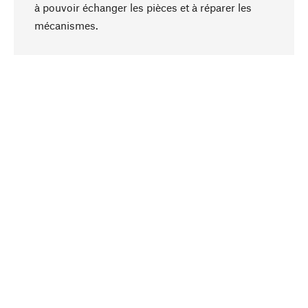
à pouvoir échanger les pièces et à réparer les
Haut de page
mécanismes.
Conscient
La durabilité est mise en priorité dans note
sélection produits. Nous misons sur des
ingrédients et des matériaux naturels qui peuvent
être entretenus, ainsi que sur une production
respectueuse des ressources et socialement
responsable.
Choisi