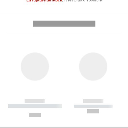
---------- --------------
------------
------------
----------- ----------- --------
----------- -----------
---
--,-- €
--,-- €