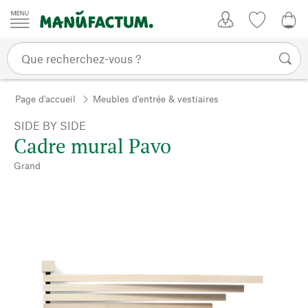
Passer au contenu
Mon compte
Liste de su
0,0
Page d'accueil
Meubles d'entrée & vestiaires
SIDE BY SIDE
Cadre mural Pavo
Grand