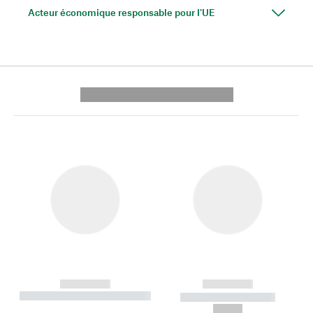
Acteur économique responsable pour l'UE
---------- --------------
------------
------------
----------- ----------- --------
----------- -----------
---
--,-- €