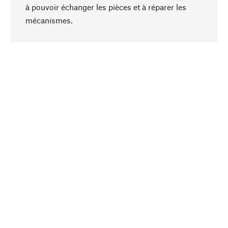
à pouvoir échanger les pièces et à réparer les
Haut de page
mécanismes.
Conscient
La durabilité est mise en priorité dans note
sélection produits. Nous misons sur des
ingrédients et des matériaux naturels qui peuvent
être entretenus, ainsi que sur une production
respectueuse des ressources et socialement
responsable.
Choisi