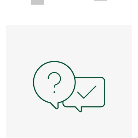
--,-- €