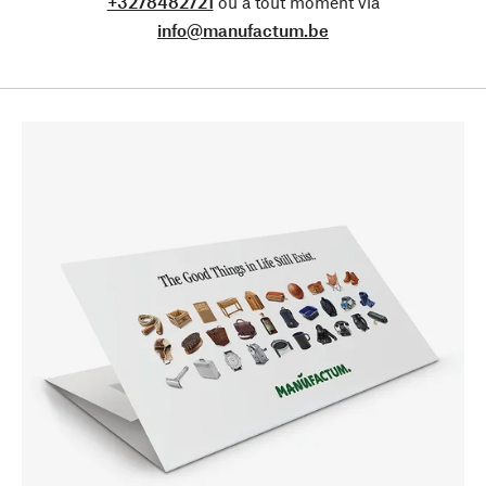
+3278482721
ou à tout moment via
info@manufactum.be