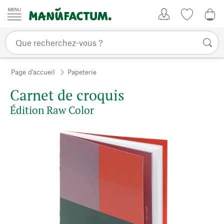
Passer au contenu
Mon compte
Liste de su
0,0
Page d'accueil
Papeterie
Carnet de croquis
Édition Raw Color