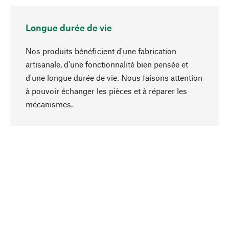
Longue durée de vie
Nos produits bénéficient d'une fabrication
artisanale, d'une fonctionnalité bien pensée et
d'une longue durée de vie. Nous faisons attention
à pouvoir échanger les pièces et à réparer les
Haut de page
mécanismes.
Conscient
La durabilité est mise en priorité dans note
sélection produits. Nous misons sur des
ingrédients et des matériaux naturels qui peuvent
être entretenus, ainsi que sur une production