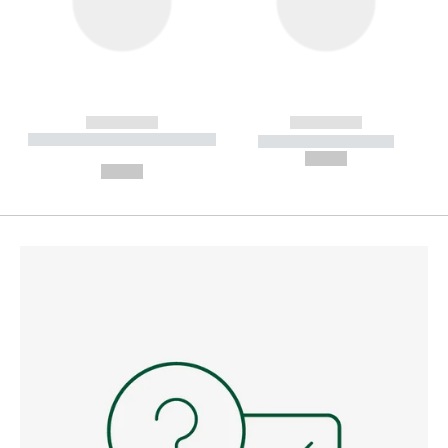
------------
------------
----------- ----------- --------
----------- -----------
---
--,-- €
--,-- €