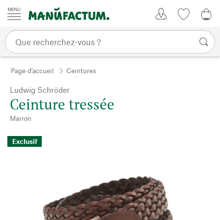
Passer au contenu
Mon compte
Liste de su
0,0
Page d'accueil
Ceintures
Ludwig Schröder
Ceinture tressée
Marron
Exclusif