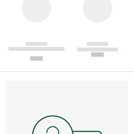
------------
------------
----------- ----------- --------
----------- -----------
---
--,-- €
--,-- €