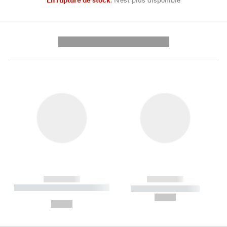
---------- --------------
------------
------------
----------- ----------- --------
----------- -----------
---
--,-- €
--,-- €