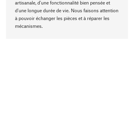
artisanale, d'une fonctionnalité bien pensée et
d'une longue durée de vie. Nous faisons attention
à pouvoir échanger les pièces et à réparer les
Haut de page
mécanismes.
Conscient
La durabilité est mise en priorité dans note
sélection produits. Nous misons sur des
ingrédients et des matériaux naturels qui peuvent
être entretenus, ainsi que sur une production
respectueuse des ressources et socialement
responsable.