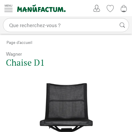
Passer au contenu
Mon compte
Liste de su
0,0
Page d'accueil
Wagner
Chaise D1