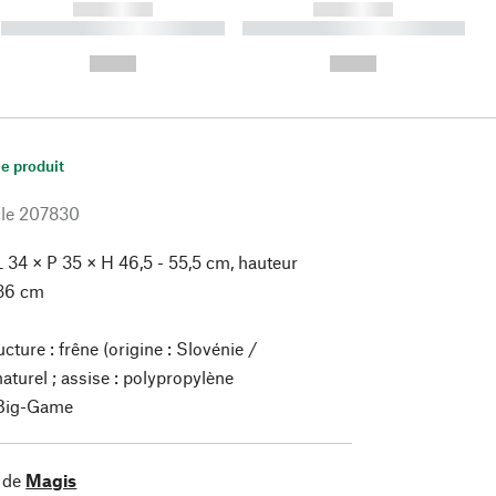
------------
------------
----------- ----------- ----------
----------- ----------- ----------
- -----------
-
--,-- €
--,-- €
le produit
le
207830
 34 × P 35 × H 46,5 - 55,5 cm, hauteur
 36 cm
cture : frêne (origine : Slovénie /
aturel ; assise : polypropylène
ig-Game
 de
Magis