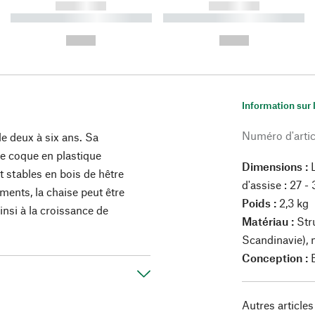
------------
------------
----------- ----------- ----------
----------- ----------- ----------
-
-
--,-- €
--,-- €
Information sur 
Numéro d'artic
e deux à six ans. Sa
e coque en plastique
Dimensions :
L
t stables en bois de hêtre
d'assise : 27 -
ments, la chaise peut être
Poids :
2,3 kg
ainsi à la croissance de
Matériau :
Stru
Scandinavie), n
Conception :
B
Autres articles