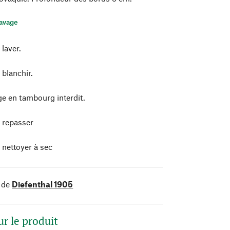
lavage
laver.
 blanchir.
e en tambourg interdit.
 repasser
 nettoyer à sec
 de
Diefenthal 1905
ur le produit