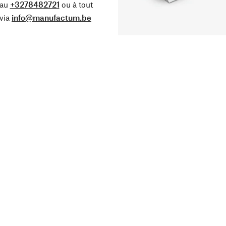
 au
+3278482721
ou à tout
via
info@manufactum.be