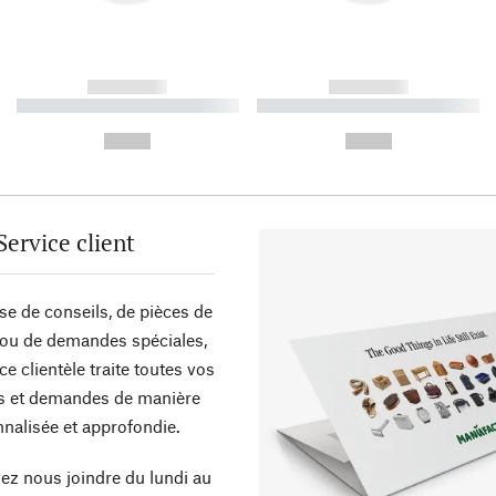
------------
------------
----------- ----------- ----------
----------- ----------- ----------
-
-
--,-- €
--,-- €
Service client
sse de conseils, de pièces de
ou de demandes spéciales,
ce clientèle traite toutes vos
s et demandes de manière
nalisée et approfondie.
z nous joindre du lundi au