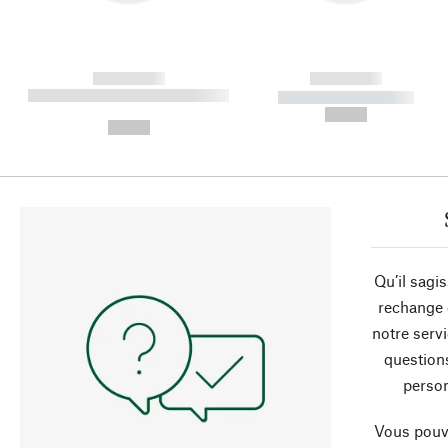
------------
------------
----------- ----------- ----------
----------- -----------
-
--,-- €
--,-- €
Qu’il sagi
rechange 
notre servi
question
person
Vous pouve