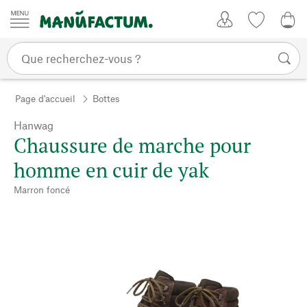
Passer au contenu
Mon compte
Liste de su
0,0
Page d'accueil
Bottes
Hanwag
Chaussure de marche pour
homme en cuir de yak
Marron foncé