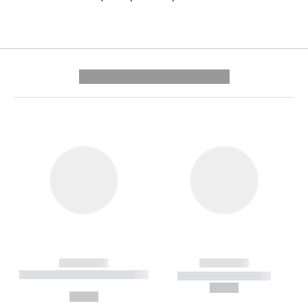
---------- --------------
------------
------------
----------- ----------- --------
----------- -----------
---
--,-- €
--,-- €