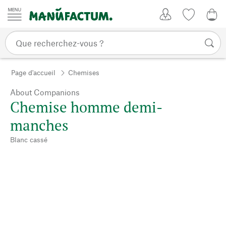
Passer au contenu
Mon compte
Liste de su
0,0
Page d'accueil
Chemises
About Companions
Chemise homme demi-
manches
Blanc cassé