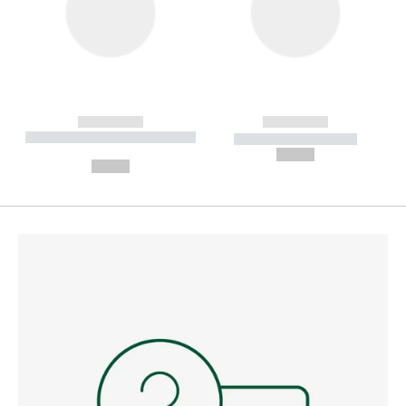
------------
------------
----------- ----------- --------
----------- -----------
---
--,-- €
--,-- €