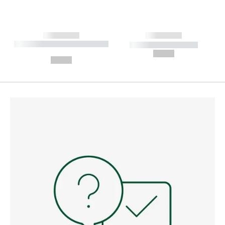
------------
------------
----------- ----------- --------
----------- -----------
---
--,-- €
--,-- €