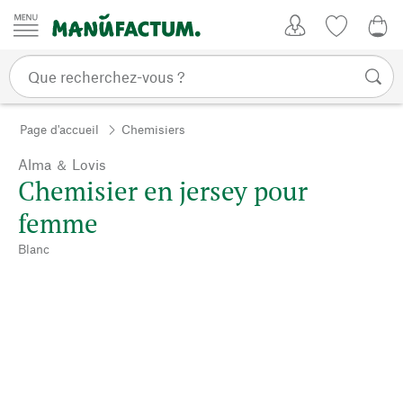
Passer au contenu
Mon compte
Liste de su
0,0
Page d'accueil
Chemisiers
Alma ＆ Lovis
Chemisier en jersey pour
femme
Blanc