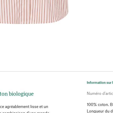
Information sur 
coton biologique
Numéro d'artic
100% coton. Bo
ace agréablement lisse et un
Longueur du do
e la combinaison d'une grande