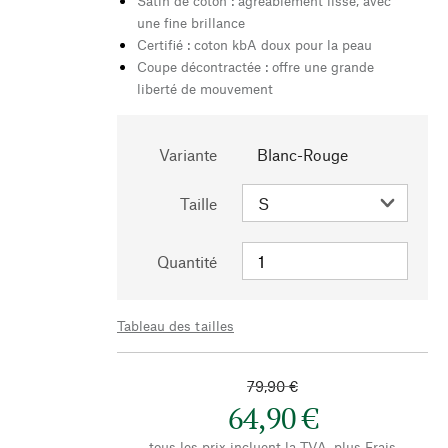
Satin de coton : agréablement lisse, avec
une fine brillance
Certifié : coton kbA doux pour la peau
Coupe décontractée : offre une grande
liberté de mouvement
Variante
Blanc-Rouge
Taille
Quantité
Tableau des tailles
79,90 €
64,90 €
tous les prix incluent la TVA, plus
Frais