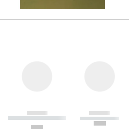
------------
------------
----------- ----------- ----------
----------- -----------
-
--,-- €
--,-- €