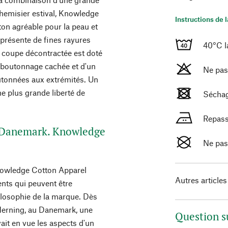
 chemisier estival, Knowledge
Instructions de 
ton agréable pour la peau et
i présente de fines rayures
40°C l
a coupe décontractée est doté
e boutonnage cachée et d'un
Ne pas
utonnées aux extrémités. Un
e plus grande liberté de
Séchag
Repass
u Danemark. Knowledge
Ne pas
nowledge Cotton Apparel
Autres articles
ents qui peuvent être
philosophie de la marque. Dès
Herning, au Danemark, une
Question s
avait en vue les aspects d'un