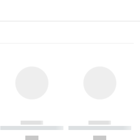
------------
------------
----------- ----------- ----------
----------- ----------- ----------
- -----------
-
--,-- €
--,-- €