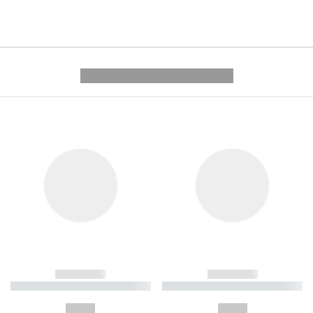
---------- --------------
------------
------------
----------- ----------- ----------
----------- ----------- ----------
-
-
--,-- €
--,-- €