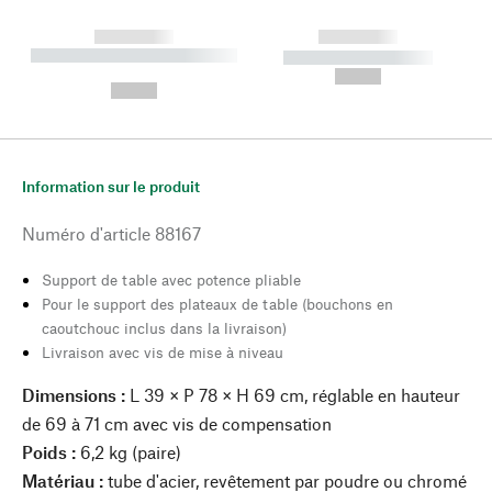
------------
------------
----------- ----------- --------
----------- -----------
---
--,-- €
--,-- €
Information sur le produit
Numéro d'article
88167
Support de table avec potence pliable
Pour le support des plateaux de table (bouchons en
caoutchouc inclus dans la livraison)
Livraison avec vis de mise à niveau
Dimensions :
L 39 × P 78 × H 69 cm, réglable en hauteur
de 69 à 71 cm avec vis de compensation
Poids :
6,2 kg (paire)
Matériau :
tube d'acier, revêtement par poudre ou chromé