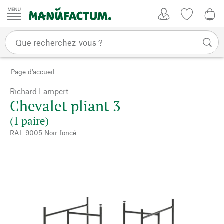
Passer au contenu
Mon compte
Liste de su
0,0
Page d'accueil
Richard Lampert
Chevalet pliant 3
(1 paire)
RAL 9005 Noir foncé