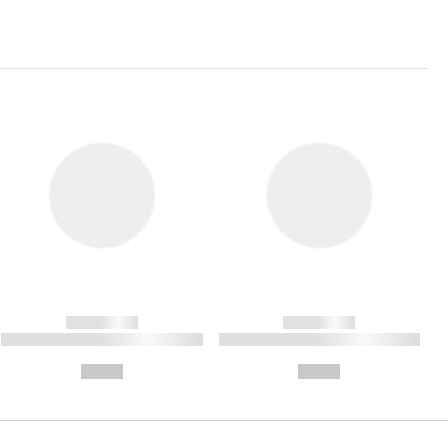
------------
------------
----------- ----------- ----------
----------- ----------- ----------
- -----------
-
--,-- €
--,-- €