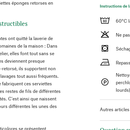
iettes éponges retorses en
Instructions de 
60°C l
structibles
Ne pas
es ont quitté la laverie de
domaines de la maison : Dans
Séchag
telier, elles font tout sans se
ches deviennent presque
Repass
mi-retorsé, ils supportent non
Nettoy
lavages tout aussi fréquents.
perchl
 fabriquent ces serviettes
lourds
s restes de fils de différentes
és. C'est ainsi que naissent
urs différentes les unes des
Autres articles
ticolores se présentent
Question s