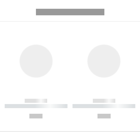
---------- --------------
------------
------------
----------- ----------- ----------
----------- ----------- ----------
-
-
--,-- €
--,-- €