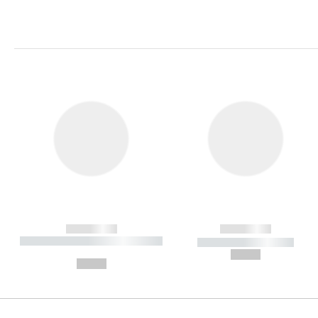
------------
------------
----------- ----------- ----------
----------- -----------
-
--,-- €
--,-- €