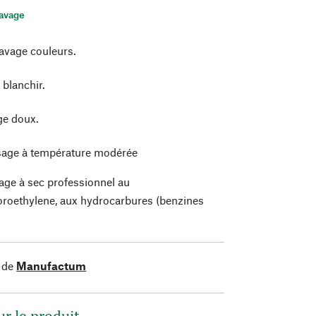
lavage
avage couleurs.
 blanchir.
e doux.
age à température modérée
age à sec professionnel au
oroethylene, aux hydrocarbures (benzines
)
 de
Manufactum
ur le produit