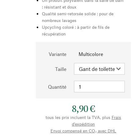
Un produit polyvalent dans la salle de bain
: résistant et doux
Qualité semi-retorsée solide : pour de
nombreux lavages
Upcycling coloré : à partir de fils de
récupération
Variante
Multicolore
Taille
Quantité
8,90 €
tous les prix incluent la TVA, plus
Frais
d'expédition
Envoi compensé en CO₂ avec DHL