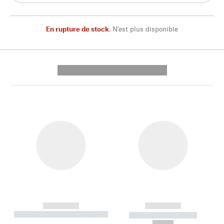
En rupture de stock
,
N'est plus disponible
---------- --------------
------------
------------
----------- ----------- --------
----------- -----------
---
--,-- €