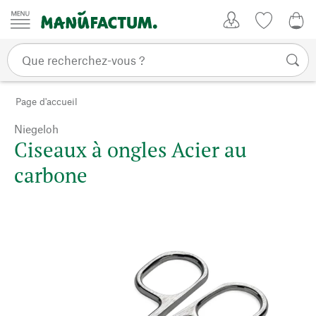
Passer au contenu
Mon compte
Liste de su
0,0
Page d'accueil
Niegeloh
Ciseaux à ongles Acier au
carbone