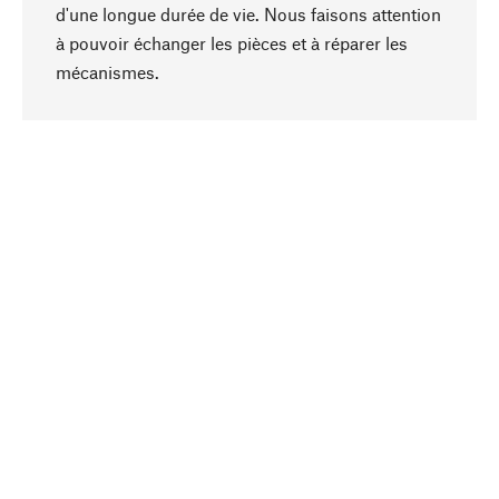
d'une longue durée de vie. Nous faisons attention
à pouvoir échanger les pièces et à réparer les
Haut de page
mécanismes.
Conscient
La durabilité est mise en priorité dans note
sélection produits. Nous misons sur des
ingrédients et des matériaux naturels qui peuvent
être entretenus, ainsi que sur une production
respectueuse des ressources et socialement
responsable.