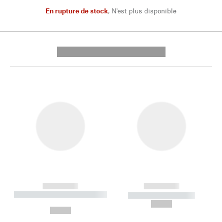
En rupture de stock
,
N'est plus disponible
---------- --------------
------------
------------
----------- ----------- --------
----------- -----------
---
--,-- €
--,-- €