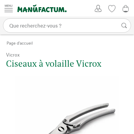
Passer au contenu
Mon compte
Liste de su
0,0
Page d'accueil
Vicrox
Ciseaux à volaille Vicrox