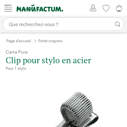
Passer au contenu
Mon compte
Liste de su
0,0
Page d'accueil
Porte-crayons
Carta Pura
Clip pour stylo en acier
Pour 1 stylo