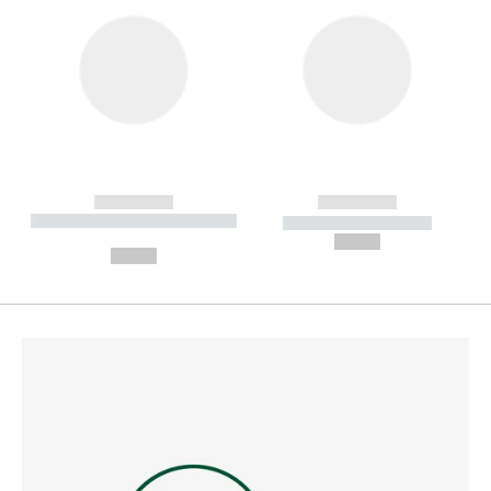
------------
------------
----------- ----------- --------
----------- -----------
---
--,-- €
--,-- €