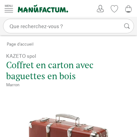
Passer au contenu
Mon compte
Liste de su
0,0
Page d'accueil
KAZETO spol
Coffret en carton avec
baguettes en bois
Marron