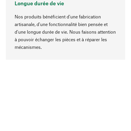
Longue durée de vie
Nos produits bénéficient d'une fabrication
artisanale, d'une fonctionnalité bien pensée et
d'une longue durée de vie. Nous faisons attention
à pouvoir échanger les pièces et à réparer les
Haut de page
mécanismes.
Conscient
La durabilité est mise en priorité dans note
sélection produits. Nous misons sur des
ingrédients et des matériaux naturels qui peuvent
être entretenus, ainsi que sur une production
respectueuse des ressources et socialement
responsable.