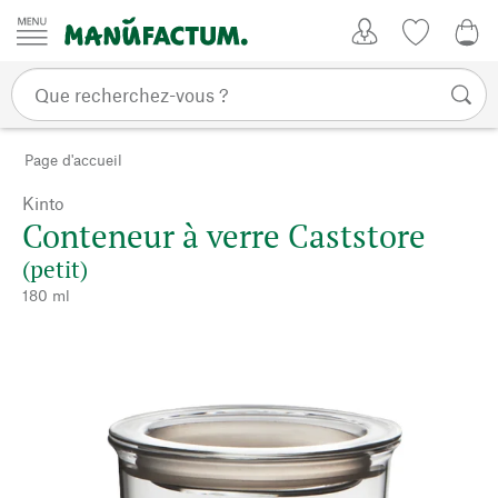
Passer au contenu
Mon compte
Liste de su
0,0
Page d'accueil
Kinto
Conteneur à verre Caststore
(petit)
180 ml