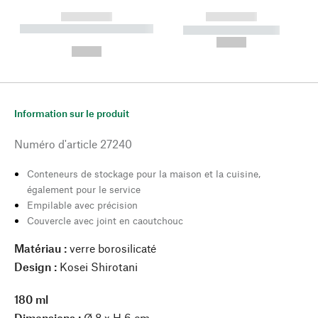
------------
------------
----------- ----------- --------
----------- -----------
---
--,-- €
--,-- €
Information sur le produit
Numéro d'article
27240
Conteneurs de stockage pour la maison et la cuisine,
également pour le service
Empilable avec précision
Couvercle avec joint en caoutchouc
Matériau :
verre borosilicaté
Design :
Kosei Shirotani
180 ml
Dimensions :
Ø 8 x H 6 cm