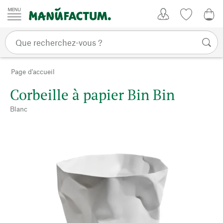
Passer au contenu
Mon compte
Liste de su
0,0
Page d'accueil
Corbeille à papier Bin Bin
Blanc