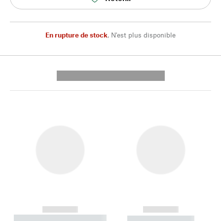
En rupture de stock
,
N'est plus disponible
---------- --------------
------------
------------
----------- ----------- --------
----------- -----------