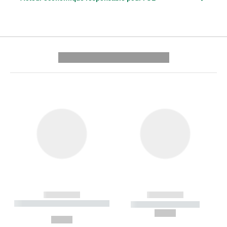
---------- --------------
------------
------------
----------- ----------- --------
----------- -----------
---
--,-- €
--,-- €