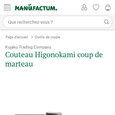
Passer au contenu
Mon compte
Liste de su
0,0
Page d'accueil
Outils de coupe
Kujaku Trading Company
Couteau Higonokami coup de
marteau