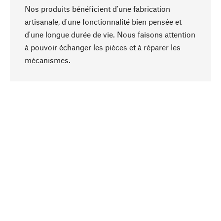
Nos produits bénéficient d'une fabrication
artisanale, d'une fonctionnalité bien pensée et
d'une longue durée de vie. Nous faisons attention
à pouvoir échanger les pièces et à réparer les
Haut de page
mécanismes.
Conscient
La durabilité est mise en priorité dans note
sélection produits. Nous misons sur des
ingrédients et des matériaux naturels qui peuvent
être entretenus, ainsi que sur une production
respectueuse des ressources et socialement
responsable.