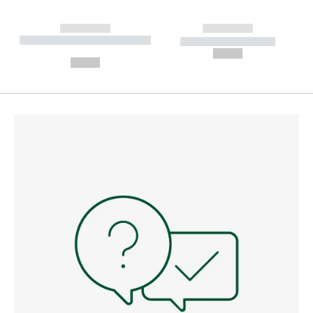
------------
------------
----------- ----------- --------
----------- -----------
---
--,-- €
--,-- €