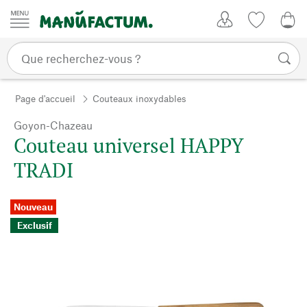
Passer au contenu
Mon compte
Liste de su
0,0
Page d'accueil
Couteaux inoxydables
Goyon-Chazeau
Couteau universel HAPPY
TRADI
Nouveau
Exclusif