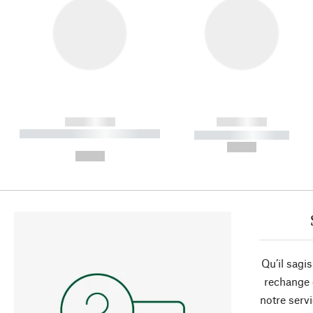
------------
------------
----------- ----------- ----------
----------- -----------
-
--,-- €
--,-- €
Qu’il sagi
rechange 
notre servi