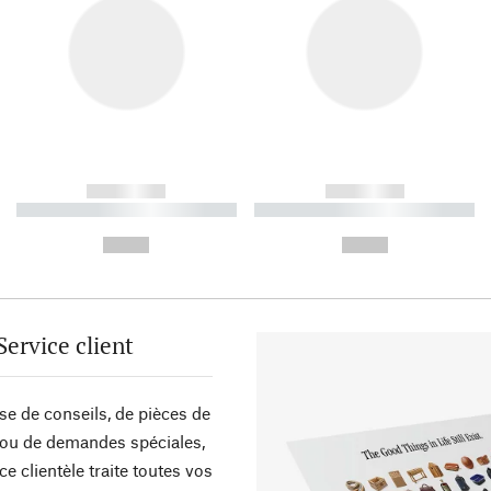
------------
------------
----------- ----------- ----------
----------- ----------- ----------
-
-
--,-- €
--,-- €
Service client
sse de conseils, de pièces de
ou de demandes spéciales,
ce clientèle traite toutes vos