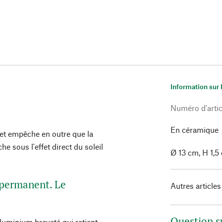
Information sur 
Numéro d'artic
En céramique
e et empêche en outre que la
e sous l'effet direct du soleil
Ø 13 cm, H 1,5
s permanent. Le
Autres articles
Question s
luminium breveté qui retient