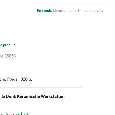
En stock
,
Livraison dans 3-4 jours ouvrés
le produit
le
85856
 cm. Poids : 320 g.
 de
Denk Keramische Werkstätten
ur le produit