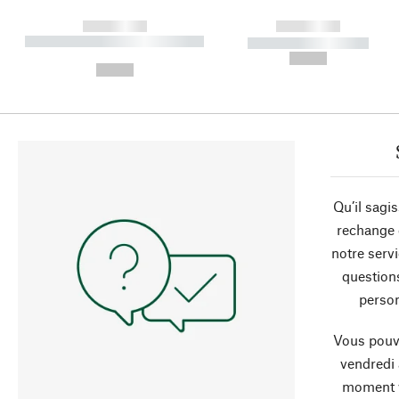
------------
------------
----------- ----------- ----------
----------- -----------
-
--,-- €
--,-- €
Qu’il sagi
rechange 
notre servi
question
person
Vous pouve
vendredi
moment 