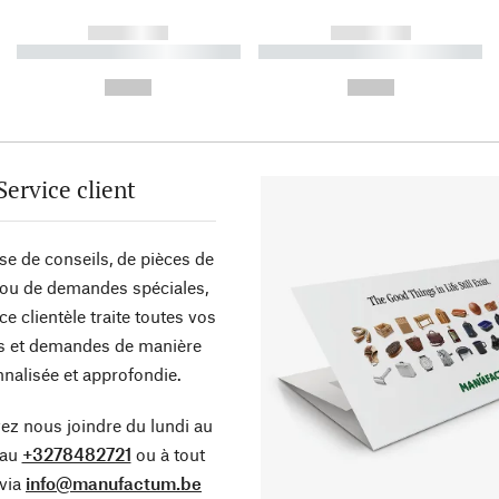
------------
------------
----------- ----------- ----------
----------- ----------- ----------
-
-
--,-- €
--,-- €
Service client
sse de conseils, de pièces de
ou de demandes spéciales,
ce clientèle traite toutes vos
s et demandes de manière
nalisée et approfondie.
z nous joindre du lundi au
 au
+3278482721
ou à tout
via
info@manufactum.be