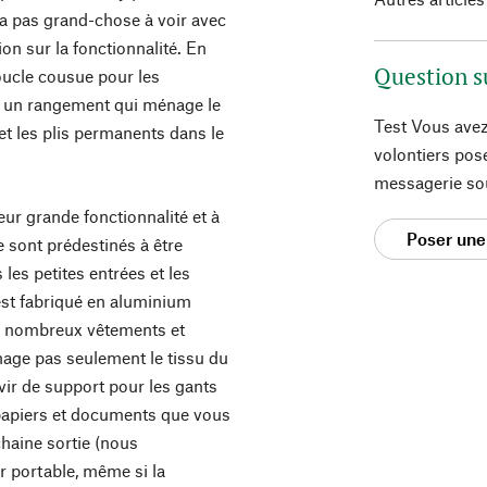
n'a pas grand-chose à voir avec
xion sur la fonctionnalité. En
Question s
oucle cousue pour les
u un rangement qui ménage le
Test Vous avez
et les plis permanents dans le
volontiers pos
messagerie so
eur grande fonctionnalité et à
Poser une
e sont prédestinés à être
les petites entrées et les
est fabriqué en aluminium
de nombreux vêtements et
nage pas seulement le tissu du
vir de support pour les gants
s papiers et documents que vous
haine sortie (nous
ur portable, même si la