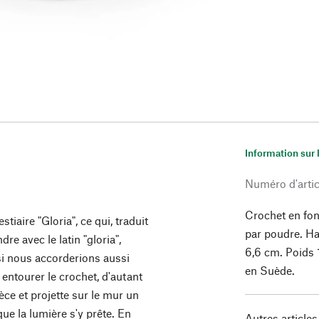
Information sur 
Numéro d'artic
Crochet en font
tiaire "Gloria", ce qui, traduit
par poudre. Ha
re avec le latin "gloria",
6,6 cm. Poids 
si nous accorderions aussi
en Suède.
 entourer le crochet, d'autant
èce et projette sur le mur un
ue la lumière s'y prête. En
Autres articles