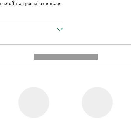
n souffrirait pas si le montage
---------- --------------