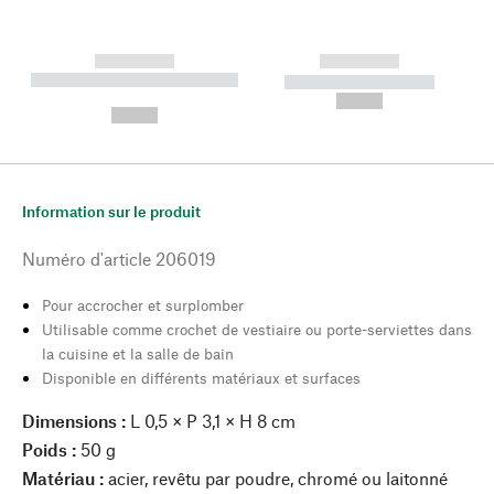
------------
------------
----------- ----------- --------
----------- -----------
---
--,-- €
--,-- €
Information sur le produit
Numéro d'article
206019
Pour accrocher et surplomber
Utilisable comme crochet de vestiaire ou porte-serviettes dans
la cuisine et la salle de bain
Disponible en différents matériaux et surfaces
Dimensions :
L 0,5 × P 3,1 × H 8 cm
Poids :
50 g
Matériau :
acier, revêtu par poudre, chromé ou laitonné