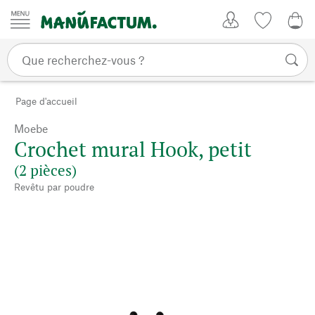
Passer au contenu
Mon compte
Liste de su
0,0
Page d'accueil
Moebe
Crochet mural Hook, petit
(2 pièces)
Revêtu par poudre