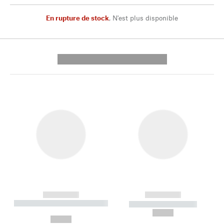
En rupture de stock
,
N'est plus disponible
---------- --------------
------------
------------
----------- ----------- --------
----------- -----------
---
--,-- €
--,-- €