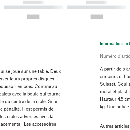
------------
------------
----------- ----------- ----------
----------- ----------- ----------
-
-
--,-- €
--,-- €
Information sur 
Numéro d'artic
A partir de 5 a
qui se joue sur une table. Deux
curseurs et hu
isser leurs propres disques
Suisse). Coulis
un poussoir en bois. Comme au
métal et plast
 palets avec la boule qui tourne
Hauteur 4,5 cm
le du centre de la cible. Si un
kg. Une notice 
e pénalité. Il est permis de
les cibles adverses avec la
lacements : Les accessoires
Autres articles