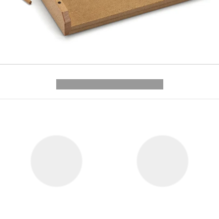
---------- --------------