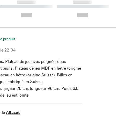
------------
------------
----------- ----------- ----------
----------- ----------- ----------
- -----------
-
--,-- €
--,-- €
le produit
le
22194
ns. Plateau de jeu avec poignée, deux
it pions. Plateau de jeu MDF en hêtre (origine
seau en hêtre (origine Suisse). Billes en
ique. Fabriqué en Suisse.
, largeur 26 cm, longueur 96 cm. Poids 3,6
de jeu est jointe.
 de
Alfaset