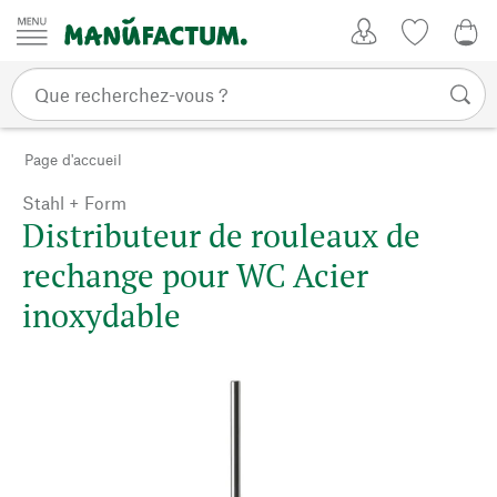
Passer au contenu
Mon compte
Liste de su
0,0
Page d'accueil
Stahl + Form
Distributeur de rouleaux de
rechange pour WC Acier
inoxydable