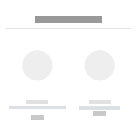
---------- --------------
------------
------------
----------- ----------- --------
----------- -----------
---
--,-- €
--,-- €