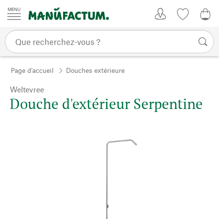
Passer au contenu
Mon compte
Liste de su
0,0
Page d'accueil
Douches extérieure
Weltevree
Douche d'extérieur Serpentine