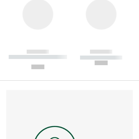
------------
------------
----------- ----------- --------
----------- -----------
---
--,-- €
--,-- €