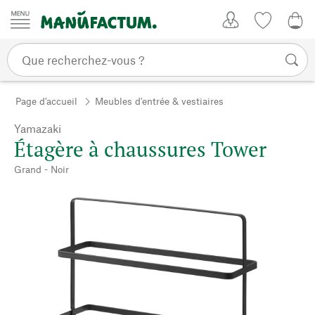
Passer au contenu
Mon compte
Liste de su
0,0
Page d'accueil
Meubles d'entrée & vestiaires
Yamazaki
Étagère à chaussures Tower
Grand - Noir