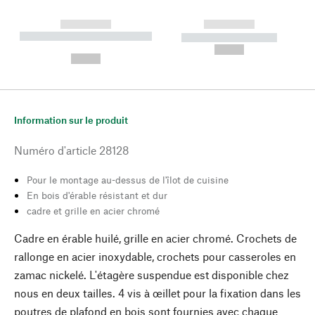
------------
------------
----------- ----------- --------
----------- -----------
---
--,-- €
--,-- €
Information sur le produit
Numéro d'article
28128
Pour le montage au-dessus de l'îlot de cuisine
En bois d'érable résistant et dur
cadre et grille en acier chromé
Cadre en érable huilé, grille en acier chromé. Crochets de
rallonge en acier inoxydable, crochets pour casseroles en
zamac nickelé. L'étagère suspendue est disponible chez
nous en deux tailles. 4 vis à œillet pour la fixation dans les
poutres de plafond en bois sont fournies avec chaque