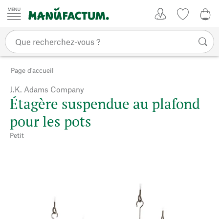
Passer au contenu
Mon compte
Liste de su
0,0
Page d'accueil
J.K. Adams Company
Étagère suspendue au plafond
pour les pots
Petit