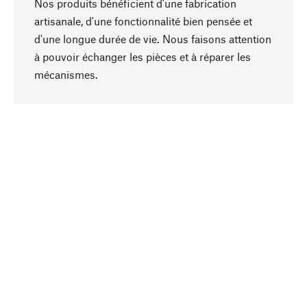
Nos produits bénéficient d'une fabrication
artisanale, d'une fonctionnalité bien pensée et
d'une longue durée de vie. Nous faisons attention
à pouvoir échanger les pièces et à réparer les
Haut de page
mécanismes.
Conscient
La durabilité est mise en priorité dans note
sélection produits. Nous misons sur des
ingrédients et des matériaux naturels qui peuvent
être entretenus, ainsi que sur une production
respectueuse des ressources et socialement
responsable.