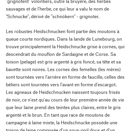
"grignotent" volontiers, outre la bruyère, des herbes
sauvages et de l'herbe, ce qui leur a valu le nom de
"Schnucke", dérivé de "schnökern" - grignoter.
Les robustes Heidschnucken font partie des moutons à
queue courte nordiques. Dans la lande de Lunebourg, on
trouve principalement la Heidschnucke grise à cornes, qui
descendrait du mouflon de Sardaigne et de Corse. Sa
toison (pelage) est gris argenté à gris foncé, sa tête et sa
bavette sont noires. Les cornes des femelles (les mères)
sont tournées vers l'arrière en forme de faucille, celles des
béliers sont tournées vers l'avant en forme d'escargot.
Les agneaux de Heidschnucken naissent toujours frisés
de noir, ce n'est qu'au cours de leur première année de vie
que leur laine prend des teintes plus claires, entre le gris
argenté et le brun. En tant que race de moutons de
campagne à laine mixte, la Heidschnucke possède une
toison de laine composée d'un sous-poil doux et d'un