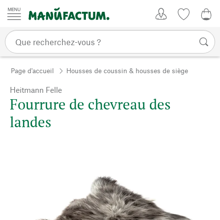
Passer au contenu
Mon compte
Liste de su
0,0
Page d'accueil
Housses de coussin & housses de siège
Heitmann Felle
Fourrure de chevreau des
landes