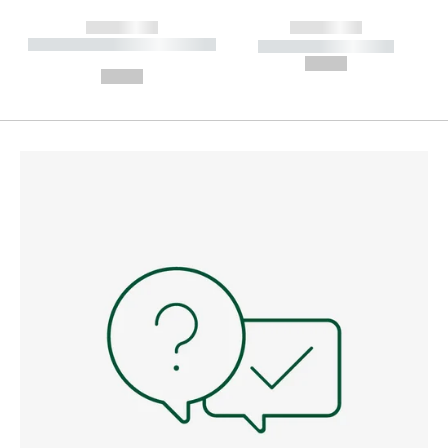
------------
------------
----------- ----------- --------
----------- -----------
---
--,-- €
--,-- €