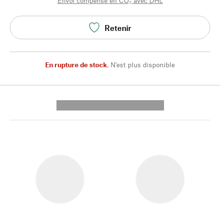
Envoi compensé en CO₂ avec DHL
Retenir
En rupture de stock
,
N'est plus disponible
---------- --------------