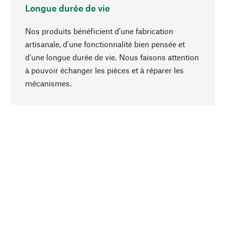
Longue durée de vie
Nos produits bénéficient d'une fabrication
artisanale, d'une fonctionnalité bien pensée et
d'une longue durée de vie. Nous faisons attention
à pouvoir échanger les pièces et à réparer les
Haut de page
mécanismes.
Conscient
La durabilité est mise en priorité dans note
sélection produits. Nous misons sur des
ingrédients et des matériaux naturels qui peuvent
être entretenus, ainsi que sur une production
respectueuse des ressources et socialement