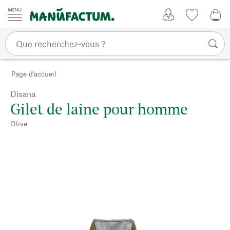
Passer au contenu
Mon compte
Liste de su
0,0
Page d'accueil
Disana
Gilet de laine pour homme
Olive