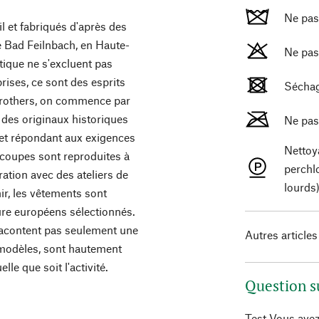
Ne pas 
 et fabriqués d'après des
e Bad Feilnbach, en Haute-
Ne pas
atique ne s'excluent pas
ises, ce sont des esprits
Séchag
 Brothers, on commence par
e des originaux historiques
Ne pas
 et répondant aux exigences
Nettoy
s coupes sont reproduites à
perchl
oration avec des ateliers de
lourds
nir, les vêtements sont
ure européens sélectionnés.
 racontent pas seulement une
Autres articles
s modèles, sont hautement
lle que soit l'activité.
Question s
Test Vous avez