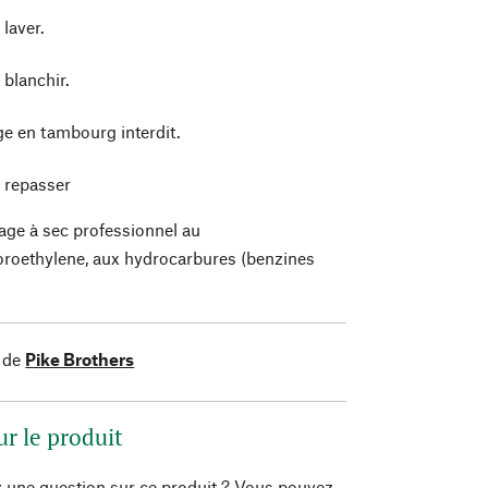
laver.
 blanchir.
e en tambourg interdit.
 repasser
age à sec professionnel au
oroethylene, aux hydrocarbures (benzines
)
 de
Pike Brothers
ur le produit
 une question sur ce produit ? Vous pouvez