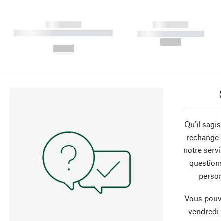
------------
------------
----------- ----------- ----------
----------- -----------
-
--,-- €
--,-- €
Qu’il sagi
rechange 
notre servi
question
person
Vous pouve
vendredi