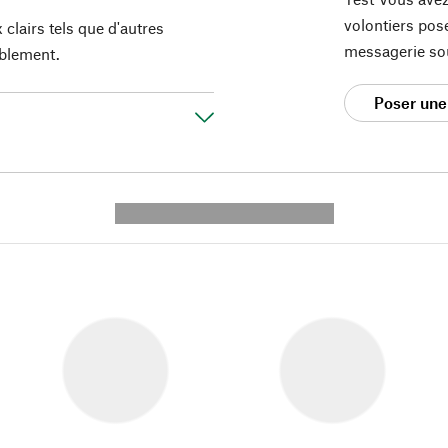
volontiers pos
clairs tels que d'autres
messagerie so
ublement.
Poser une
---------- --------------