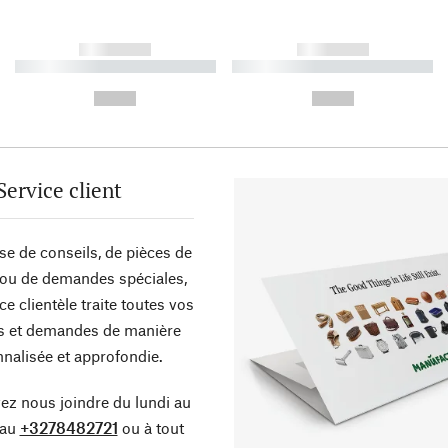
------------
------------
----------- ----------- ----------
----------- ----------- ----------
-
-
--,-- €
--,-- €
Service client
sse de conseils, de pièces de
ou de demandes spéciales,
ce clientèle traite toutes vos
s et demandes de manière
nalisée et approfondie.
z nous joindre du lundi au
 au
+3278482721
ou à tout