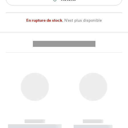
En rupture de stock
,
N'est plus disponible
---------- --------------
------------
------------
----------- ----------- --------
----------- -----------