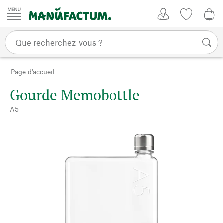
Passer au contenu
Mon compte
Liste de su
0,0
Page d'accueil
Gourde Memobottle
A5