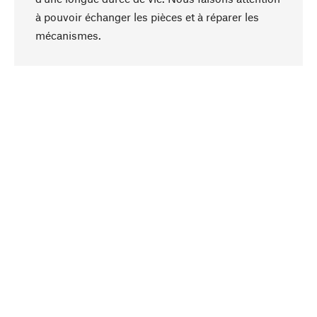
à pouvoir échanger les pièces et à réparer les
Haut de page
mécanismes.
Conscient
La durabilité est mise en priorité dans note
sélection produits. Nous misons sur des
ingrédients et des matériaux naturels qui peuvent
être entretenus, ainsi que sur une production
respectueuse des ressources et socialement
responsable.
Choisi