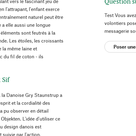
Question s
lant vers le fascinant jeu de
n l'attrapant, l'enfant exerce
Test Vous avez
ntraînement naturel peut être
volontiers pos
 a elle aussi une longue
messagerie so
éléments sont feutrés à la
de. Les étoiles, les croissants
Poser une
e la même laine et
du fil de coton - ils
 Sif
 la Danoise Gry Staunstrup a
prit et la cordialité des
e a pu observer en détail
Objekten. L'idée d'utiliser ce
 au design danois est
suivie par l'action.