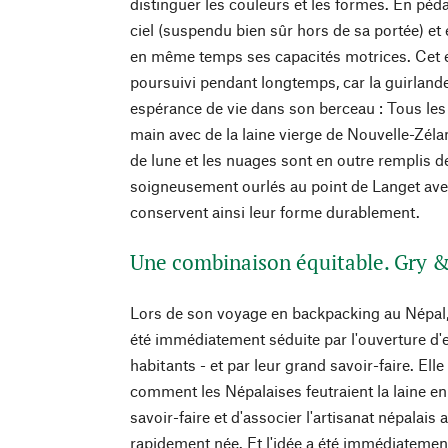
distinguer les couleurs et les formes. En péda
ciel (suspendu bien sûr hors de sa portée) et e
en même temps ses capacités motrices. Cet e
poursuivi pendant longtemps, car la guirlande
espérance de vie dans son berceau : Tous les 
main avec de la laine vierge de Nouvelle-Zélan
de lune et les nuages sont en outre remplis d
soigneusement ourlés au point de Langet avec 
conservent ainsi leur forme durablement.
Une combinaison équitable. Gry &
Lors de son voyage en backpacking au Népal,
été immédiatement séduite par l'ouverture d'es
habitants - et par leur grand savoir-faire. Ell
comment les Népalaises feutraient la laine en 
savoir-faire et d'associer l'artisanat népalais
rapidement née. Et l'idée a été immédiatement 