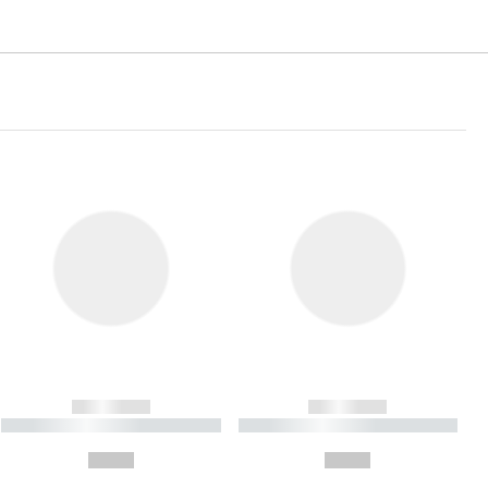
------------
------------
----------- ----------- ----------
----------- ----------- ----------
- -----------
-
--,-- €
--,-- €