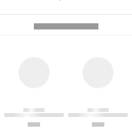
---------- --------------
------------
------------
----------- ----------- ----------
----------- ----------- ----------
-
-
--,-- €
--,-- €