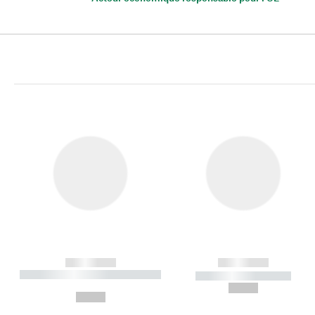
------------
------------
----------- ----------- ----------
----------- -----------
-
--,-- €
--,-- €