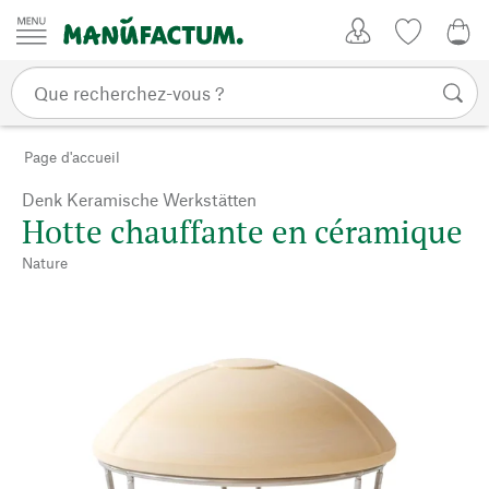
Passer au contenu
Mon compte
Liste de su
0,0
Page d'accueil
Denk Keramische Werkstätten
Hotte chauffante en céramique
Nature