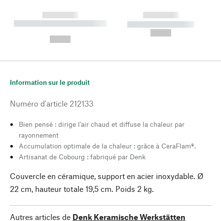
------------
------------
----------- ----------- --------
----------- -----------
---
--,-- €
--,-- €
Information sur le produit
Numéro d'article
212133
Bien pensé : dirige l'air chaud et diffuse la chaleur par
rayonnement
Accumulation optimale de la chaleur : grâce à CeraFlam®.
Artisanat de Cobourg : fabriqué par Denk
Couvercle en céramique, support en acier inoxydable. Ø
22 cm, hauteur totale 19,5 cm. Poids 2 kg.
Autres articles de
Denk Keramische Werkstätten