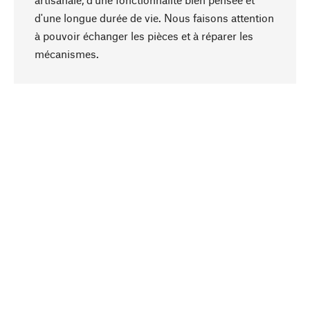
d'une longue durée de vie. Nous faisons attention
à pouvoir échanger les pièces et à réparer les
Haut de page
mécanismes.
Conscient
La durabilité est mise en priorité dans note
sélection produits. Nous misons sur des
ingrédients et des matériaux naturels qui peuvent
être entretenus, ainsi que sur une production
respectueuse des ressources et socialement
responsable.