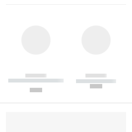
------------
------------
----------- ----------- --------
----------- -----------
---
--,-- €
--,-- €