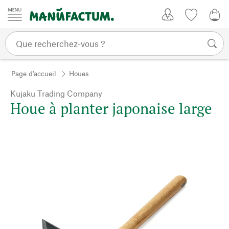
Passer au contenu
Mon compte
Liste de su
0,0
Page d'accueil
Houes
Kujaku Trading Company
Houe à planter japonaise large