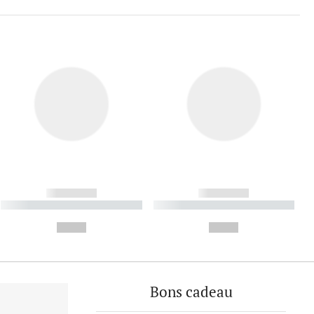
------------
------------
----------- ----------- ----------
----------- ----------- ----------
- -----------
-
--,-- €
--,-- €
Bons cadeau