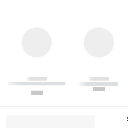
------------
------------
----------- ----------- ----------
----------- -----------
-
--,-- €
--,-- €