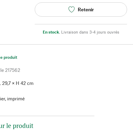
Retenir
En stock
,
Livraison dans 3-4 jours ouvrés
le produit
le
217562
 29,7 × H 42 cm
ier, imprimé
ur le produit