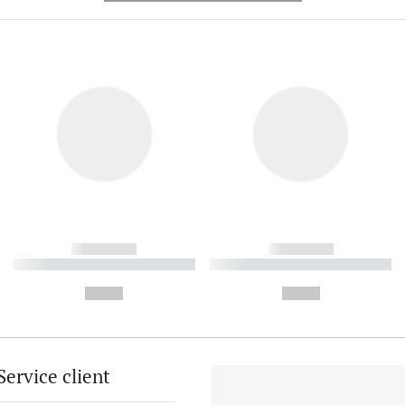
------------
------------
----------- ----------- ----------
----------- ----------- ----------
-
-
--,-- €
--,-- €
Service client