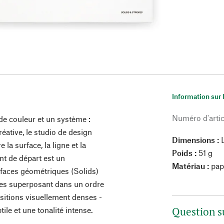
Information sur 
Numéro d'artic
e couleur et un système :
éative, le studio de design
Dimensions :
L
 la surface, la ligne et la
Poids :
51 g
nt de départ est un
Matériau :
pap
faces géométriques (Solids)
n les superposant dans un ordre
sitions visuellement denses -
Question s
le et une tonalité intense.