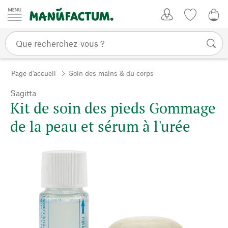
Passer au contenu
Mon compte
Liste de su
0,0
Page d'accueil
Soin des mains & du corps
Sagitta
Kit de soin des pieds Gommage
de la peau et sérum à l'urée