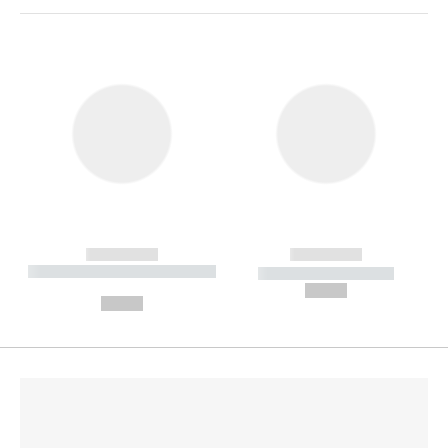
------------
------------
----------- ----------- --------
----------- -----------
---
--,-- €
--,-- €