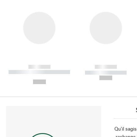
------------
------------
----------- ----------- ----------
----------- -----------
-
--,-- €
--,-- €
Qu’il sagi
rechange 