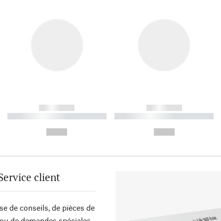
------------
------------
----------- ----------- ----------
----------- ----------- ----------
-
-
--,-- €
--,-- €
Service client
sse de conseils, de pièces de
ou de demandes spéciales,