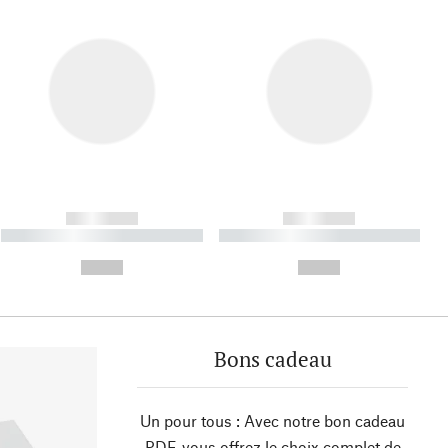
------------
------------
----------- ----------- ----------
----------- ----------- ----------
- -----------
-
--,-- €
--,-- €
Bons cadeau
Un pour tous : Avec notre bon cadeau
PDF, vous offrez le choix complet de