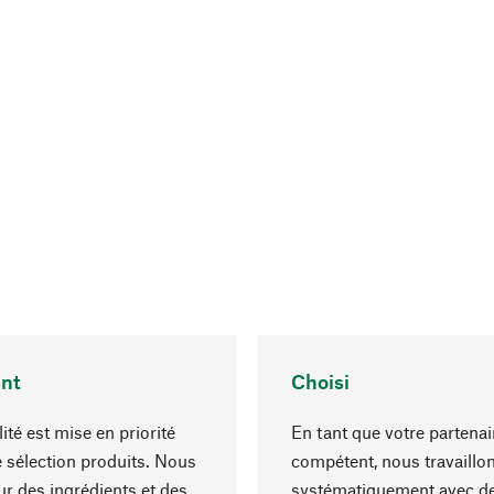
nt
Choisi
ité est mise en priorité
En tant que votre partenai
 sélection produits. Nous
compétent, nous travaillo
r des ingrédients et des
systématiquement avec d