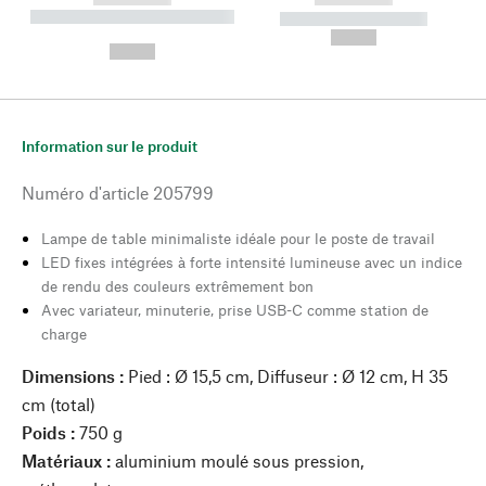
----------- ----------- --------
----------- -----------
---
--,-- €
--,-- €
Information sur le produit
Numéro d'article
205799
Lampe de table minimaliste idéale pour le poste de travail
LED fixes intégrées à forte intensité lumineuse avec un indice
de rendu des couleurs extrêmement bon
Avec variateur, minuterie, prise USB-C comme station de
charge
Dimensions :
Pied : Ø 15,5 cm, Diffuseur : Ø 12 cm, H 35
cm (total)
Poids :
750 g
Matériaux :
aluminium moulé sous pression,