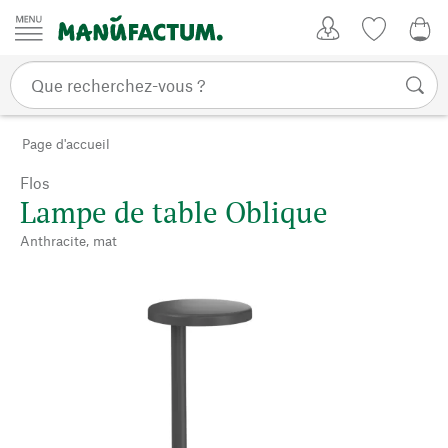
Passer au contenu
Mon compte
Liste de su
0,0
Page d'accueil
Flos
Lampe de table Oblique
Anthracite, mat